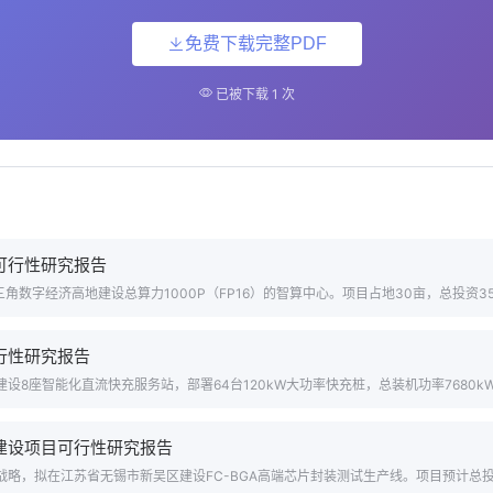
免费下载完整PDF
已被下载 1 次
可行性研究报告
角数字经济高地建设总算力1000P（FP16）的智算中心。项目占地30亩，总投资3500
行性研究报告
8座智能化直流快充服务站，部署64台120kW大功率快充桩，总装机功率7680kW。
建设项目可行性研究报告
略，拟在江苏省无锡市新吴区建设FC-BGA高端芯片封装测试生产线。项目预计总投资28