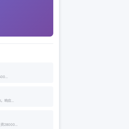
...
响应...
000...