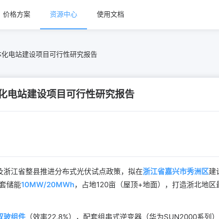
价格方案
资源中心
使用文档
体化电站建设项目可行性研究报告
化电站建设项目可行性研究报告
及浙江省整县推进分布式光伏试点政策，拟在
浙江省嘉兴市秀洲区
建
套储能
10MW/20MWh
，占地120亩（屋顶+地面），打造浙北地
面双玻组件
（效率22.8%），配套组串式逆变器（华为SUN2000系列