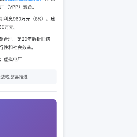
厂（VPP）聚合。
期利息960万元（8%）。建
50万元。
期合理。第20年后折旧结
行性和社会效益。
锂；虚拟电厂
碳战略,整县推进