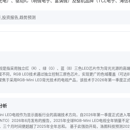
光电）、驱动IC（明微电子、富满微）及整机品牌（TCL电子、海
,投资报告,趋势预测
D电视是指采用独立红（R）、绿（G）、蓝（B）三色LED芯片作为背光光源的高
案不同，RGB LED技术通过独立控制三原色芯片，实现更广的色域覆盖（可达BT
焦于采用RGB-Mini LED背光技术的电视产品，该技术于2026年第一季度
分析
Mini LED电视作为显示面板行业的高端技术方向，自2026年第一季度正式进
TO）2026年6月发布的报告，2025年全球RGB-Mini LED电视全年销量不
，三个月时间便超越了2025年全年总和。 基于此强劲开局，洛图科技预测2026年