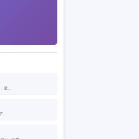
截...
..