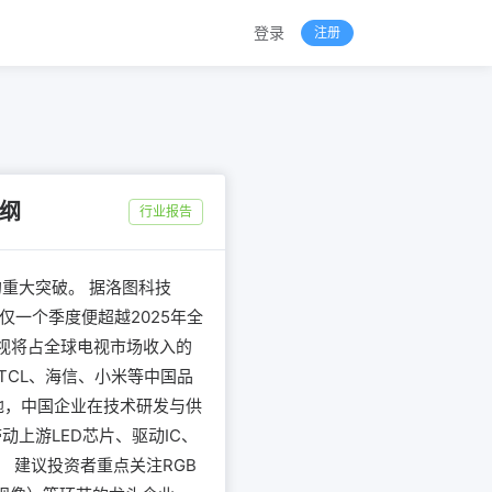
登录
注册
大纲
行业报告
线的重大突破。 据洛图科技
台，仅一个季度便超越2025年全
ED电视将占全球电视市场收入的
，TCL、海信、小米等中国品
落地，中国企业在技术研发与供
带动上游LED芯片、驱动IC、
。 建议投资者重点关注RGB